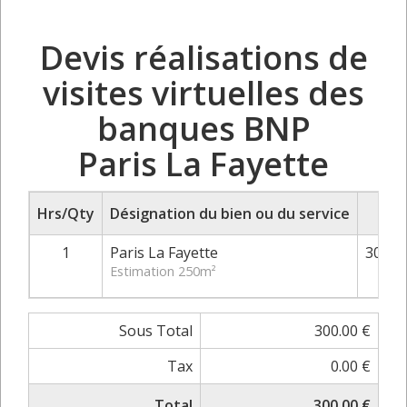
Devis réalisations de
visites virtuelles des
banques BNP
Paris La Fayette
Hrs/Qty
Désignation du bien ou du service
P
1
Paris La Fayette
300.0
Estimation 250m²
Sous Total
300.00 €
Tax
0.00 €
Total
300.00 €