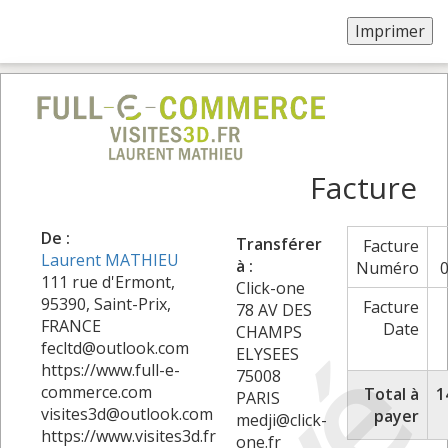
Facture
De :
Transférer
Facture
Laurent MATHIEU
à :
Numéro
111 rue d'Ermont,
Click-one
95390, Saint-Prix,
Facture
78 AV DES
FRANCE
Date
CHAMPS
fecltd@outlook.com
ELYSEES
https://www.full-e-
75008
commerce.com
Total à
1
PARIS
visites3d@outlook.com
payer
medji@click-
https://www.visites3d.fr
one.fr