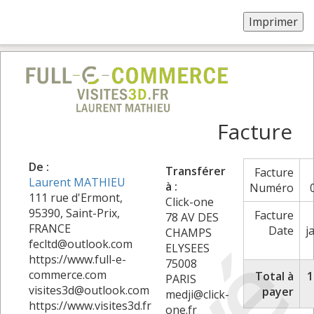
Facture
De :
Transférer
Facture
Laurent MATHIEU
à :
Numéro
111 rue d'Ermont,
Click-one
95390, Saint-Prix,
Facture
78 AV DES
FRANCE
Date
j
CHAMPS
fecltd@outlook.com
ELYSEES
https://www.full-e-
75008
commerce.com
Total à
1
PARIS
visites3d@outlook.com
payer
medji@click-
https://www.visites3d.fr
one.fr