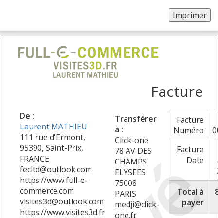
Facture
De :
Transférer
Facture
Laurent MATHIEU
à :
Numéro
0
111 rue d'Ermont,
Click-one
95390, Saint-Prix,
Facture
78 AV DES
FRANCE
Date
CHAMPS
fecltd@outlook.com
ELYSEES
https://www.full-e-
75008
commerce.com
Total à
PARIS
visites3d@outlook.com
payer
medji@click-
https://www.visites3d.fr
one.fr