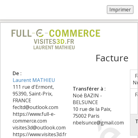
Facture
De :
F
Laurent MATHIEU
N
111 rue d'Ermont,
Transférer à :
95390, Saint-Prix,
F
Noé BAZIN -
FRANCE
BELSUNCE
fecltd@outlook.com
10 rue de la Paix,
https://www.full-e-
75002 Paris
commerce.com
T
nbelsunce@gmail.com
visites3d@outlook.com
https://www.visites3d.fr