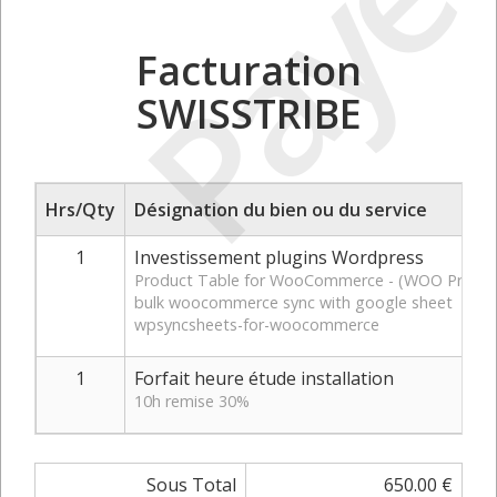
Payé
Facturation
SWISSTRIBE
Hrs/Qty
Désignation du bien ou du service
1
Investissement plugins Wordpress
Product Table for WooCommerce - (WOO Product 
bulk woocommerce sync with google sheet
wpsyncsheets-for-woocommerce
1
Forfait heure étude installation
10h remise 30%
Sous Total
650.00 €