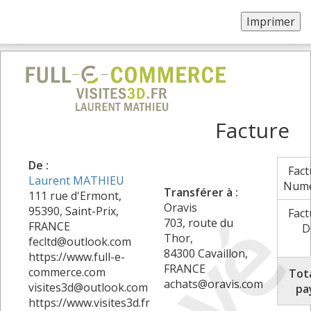
Facture
De :
Fact
Laurent MATHIEU
Num
Transférer à :
111 rue d'Ermont,
Oravis
95390, Saint-Prix,
Fact
703, route du
FRANCE
D
Thor,
fecltd@outlook.com
84300 Cavaillon,
https://www.full-e-
FRANCE
commerce.com
Tota
achats@oravis.com
visites3d@outlook.com
pa
https://www.visites3d.fr