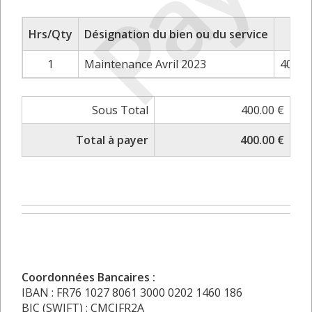
Payé
Hrs/Qty
Désignation du bien ou du service
P
1
Maintenance Avril 2023
400.0
Sous Total
400.00 €
Total à payer
400.00 €
Coordonnées Bancaires :
IBAN : FR76 1027 8061 3000 0202 1460 186
BIC (SWIFT) : CMCIFR2A