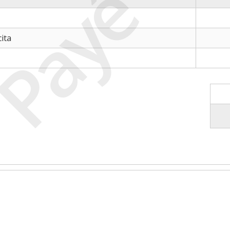
Payé
ita