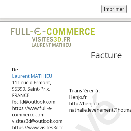
Facture
De :
Laurent MATHIEU
111 rue d'Ermont,
95390, Saint-Prix,
Transférer à :
FRANCE
Henjo.fr
fecltd@outlook.com
http://henjo.fr
https://www.full-e-
nathalie.levenement@hotma
commerce.com
visites3d@outlook.com
https://www.visites3d.fr