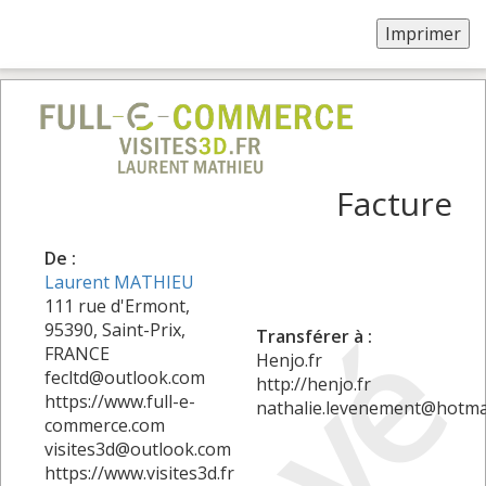
Facture
De :
Laurent MATHIEU
111 rue d'Ermont,
95390, Saint-Prix,
Transférer à :
FRANCE
Henjo.fr
fecltd@outlook.com
http://henjo.fr
https://www.full-e-
nathalie.levenement@hotma
commerce.com
visites3d@outlook.com
https://www.visites3d.fr