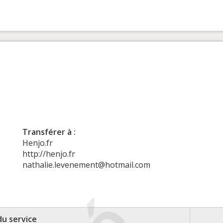
Transférer à :
Henjo.fr
http://henjo.fr
nathalie.levenement@hotmail.com
du service