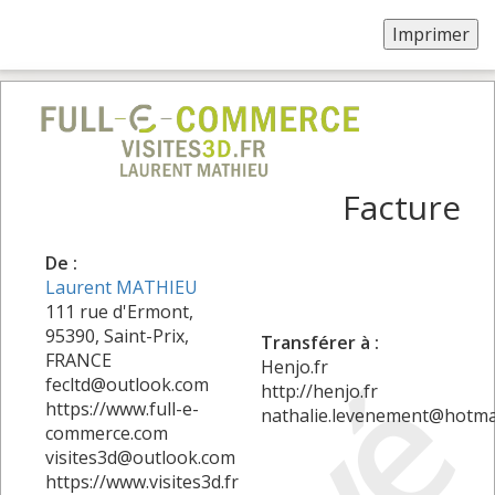
Facture
De :
Laurent MATHIEU
111 rue d'Ermont,
95390, Saint-Prix,
Transférer à :
FRANCE
Henjo.fr
fecltd@outlook.com
http://henjo.fr
https://www.full-e-
nathalie.levenement@hotma
commerce.com
visites3d@outlook.com
https://www.visites3d.fr