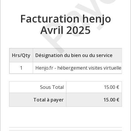
Payé
Facturation henjo
Avril 2025
Hrs/Qty
Désignation du bien ou du service
1
Henjo.fr - hébergement visites virtuelles
1
Sous Total
15.00 €
Total à payer
15.00 €