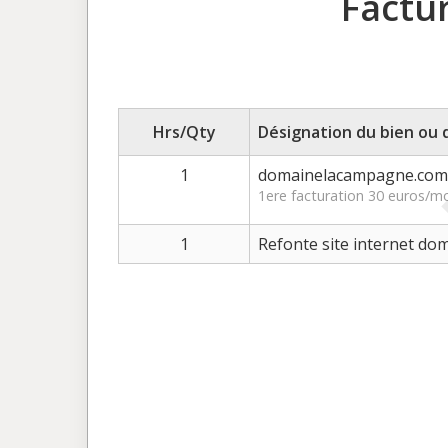
Factu
Hrs/Qty
Désignation du bien ou 
1
domainelacampagne.com -
1ere facturation 30 euros/m
1
Refonte site internet d