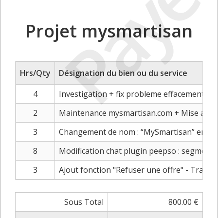
Payé
Projet mysmartisan
Hrs/Qty
Désignation du bien ou du service
4
Investigation + fix probleme effacement a
2
Maintenance mysmartisan.com + Mise a jour
3
Changement de nom : “MySmartisan” en “Di
8
Modification chat plugin peepso : segmentat
3
Ajout fonction "Refuser une offre" - Travail
Sous Total
800.00 €